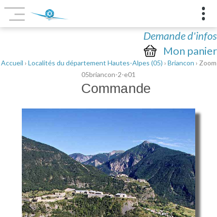
Demande d'infos
Mon panier
Accueil
›
Localités du département Hautes-Alpes (05)
›
Briancon
› Zoom
05briancon-2-e01
Commande