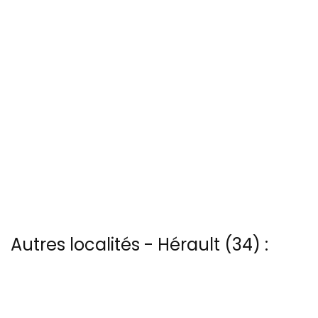
Autres localités - Hérault (34) :
Trouvez votre bonheur parmi les 66 autres photos de Castelnau-
le-lez
Voir les 4 vues du ciel à Gignac prises par Patrice Blot