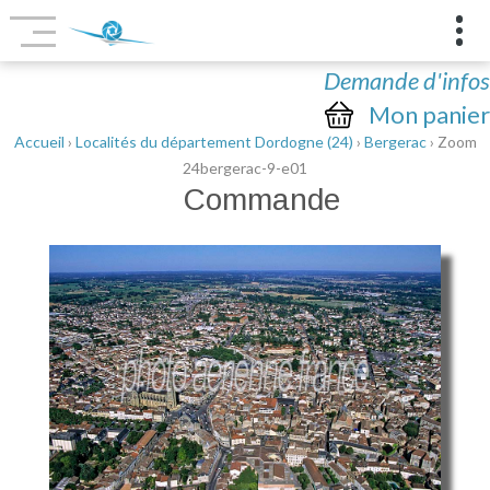
Demande d'infos
Mon panier
Accueil
›
Localités du département Dordogne (24)
›
Bergerac
› Zoom
24bergerac-9-e01
Commande