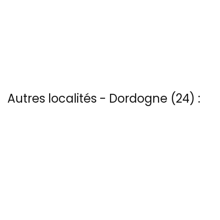
Autres localités - Dordogne (24) :
Nous avons également 33 photos aériennes de Beynac-et-cazenac
ici
Il y a aussi 8 photos vues du ciel de Patrice Blot à Cadouin
Il y a aussi une photo vue du ciel de Patrice Blot à Carsac-aillac
Voir les 8 vues du ciel à Le-bugue prises par Patrice Blot
Trouvez votre bonheur parmi les 56 autres photos de Sarlat
13 bis rue Edmond Rostand - 30 000 Nîmes