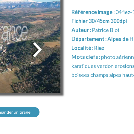
Référence image :
04riez-
Fichier 30/45cm 300dpi
Auteur :
Patrice Blot
Département :
Alpes de H
Localité :
Riez
Mots clefs :
photo aérienn
karstiques verdon erosions
boisees champs alpes haut
ander un tirage