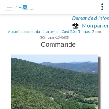
Demande d'infos
Mon panier
Accueil
›
Localités du département Gard (30)
›
Thoiras
› Zoom
30thoiras-13-0605
Commande