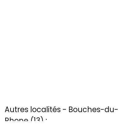
Autres localités - Bouches-du-
Rhone (13) :
Vous trouverez ici 23 autres vues du ciel de Aeroport-marignane