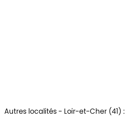
Autres localités - Loir-et-Cher (41) :
Il y a aussi 20 photos vues du ciel de Patrice Blot à Beauregard