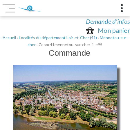
Demande d'infos
Mon panier
Accueil
›
Localités du département Loir-et-Cher (41)
›
Mennetou-sur-
cher
› Zoom 41mennetou-sur-cher-1-e95
Commande