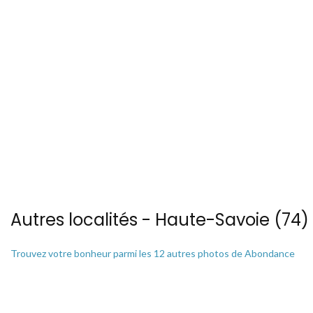
Autres localités - Haute-Savoie (74) 
Trouvez votre bonheur parmi les 12 autres photos de Abondance
Nous avons également 44 photos aériennes de Chatel ici
Trouvez votre bonheur parmi les 12 autres photos de Sevrier
Trouvez votre bonheur parmi les 4 autres photos de Thollon