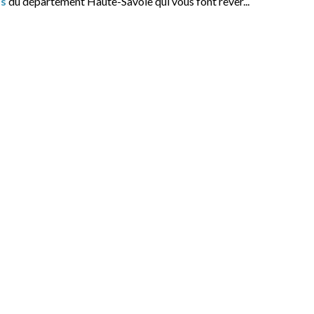
s
du département Haute-Savoie qui vous font rêver...