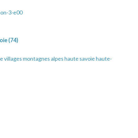
lon-3-e00
ie (74)
e villages montagnes alpes haute savoie haute-