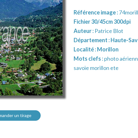
Référence image :
74moril
Fichier 30/45cm 300dpi
Auteur :
Patrice Blot
Département :
Haute-Savo
Localité :
Morillon
Mots clefs :
photo aérienn
savoie morillon ete
ander un tirage