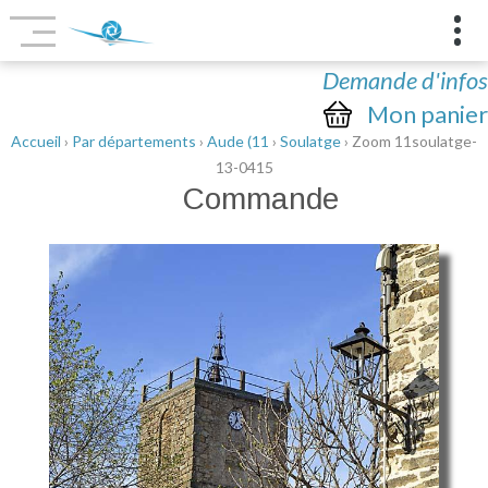
Demande d'infos
Mon panier
Accueil
›
Par départements
›
Aude (11
›
Soulatge
› Zoom 11soulatge-
13-0415
Commande