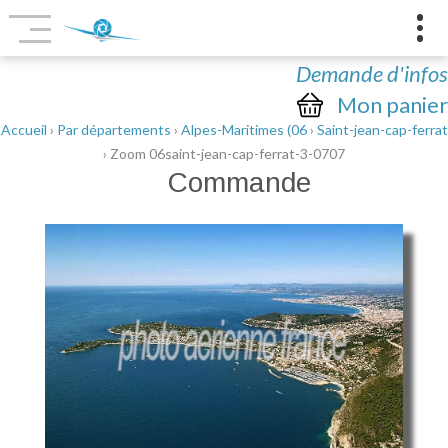
Demande d'infos
Mon panier
Accueil
›
Par départements
›
Alpes-Maritimes (06
›
Saint-jean-cap-ferrat
› Zoom 06saint-jean-cap-ferrat-3-0707
Commande