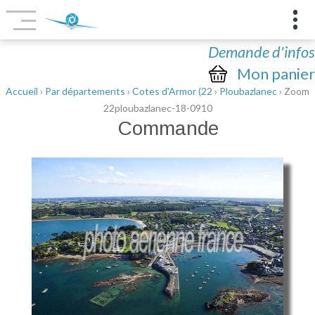
Demande d'infos
Mon panier
Accueil
›
Par départements
›
Cotes d'Armor (22
›
Ploubazlanec
› Zoom
22ploubazlanec-18-0910
Commande