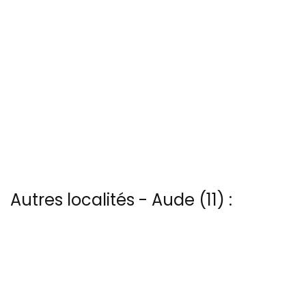
Autres localités - Aude (11) :
Voir les 15 vues du ciel à Chateaux-lastours prises par Patrice
BLOT
Nous avons également 21 photos aériennes de Homps ici
Trouvez votre bonheur parmi les 4 autres photos de Malves-en-
minervois