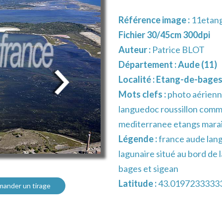
Référence image :
11etang
Fichier 30/45cm 300dpi
Auteur :
Patrice BLOT
Département :
Aude (11)
Localité :
Etang-de-bages
Mots clefs :
photo aérienn
languedoc roussillon comm
mediterranee etangs mara
Légende :
france aude lang
lagunaire situé au bord de
bages et sigean
Latitude :
43.0197233333
ander un tirage