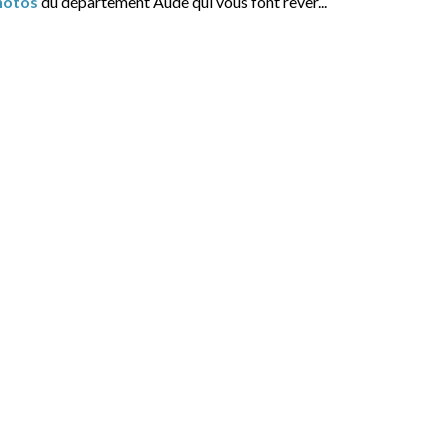
hotos
du département Aude qui vous font rêver...