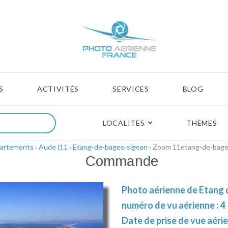
S
ACTIVITÉS
SERVICES
BLOG
LOCALITÉS
THÈMES
partements
›
Aude (11
›
Etang-de-bages-sigean
› Zoom 11etang-de-bage
Commande
Photo aérienne de Etang 
numéro de vu aérienne : 4
Date de prise de vue aéri