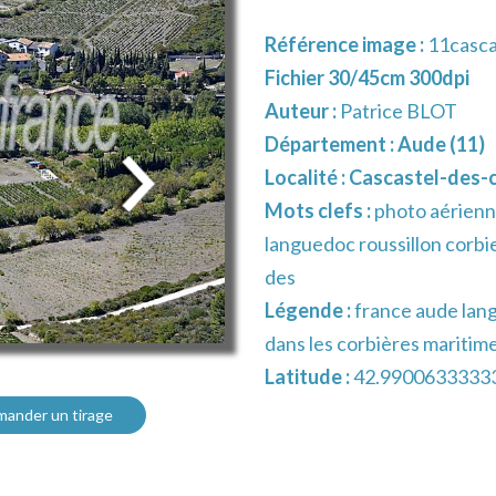
Référence image :
11casca
Fichier 30/45cm 300dpi
Auteur :
Patrice BLOT
Département :
Aude (11)
Localité :
Cascastel-des-c
Mots clefs :
photo aérienn
languedoc roussillon corbie
des
Légende :
france aude lang
dans les corbières maritim
Latitude :
42.9900633333
ander un tirage