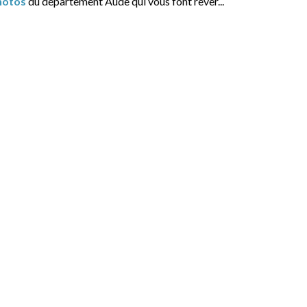
hotos
du département Aude qui vous font rêver...