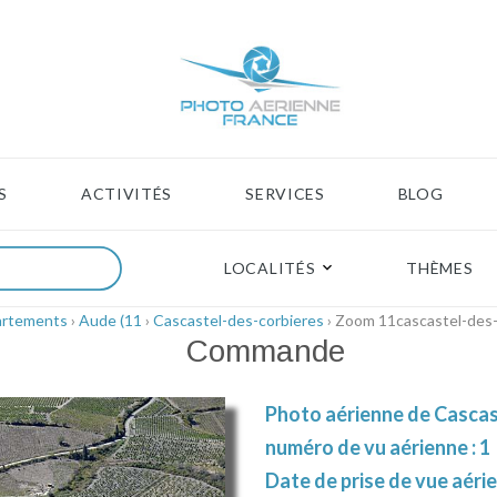
S
ACTIVITÉS
SERVICES
BLOG
LOCALITÉS
THÈMES
artements
›
Aude (11
›
Cascastel-des-corbieres
› Zoom 11cascastel-des
Commande
Photo aérienne de Cascast
numéro de vu aérienne : 1
Date de prise de vue aéri