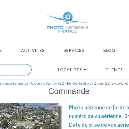
S
ACTIVITÉS
SERVICES
BLOG
LOCALITÉS
THÈMES
r départements
›
Cotes d'Armor (22
›
Ile-de-brehat
› Zoom 22ile-de-bre
Commande
Photo aérienne de Ile de 
numéro de vu aérienne : 2
Date de prise de vue aéri