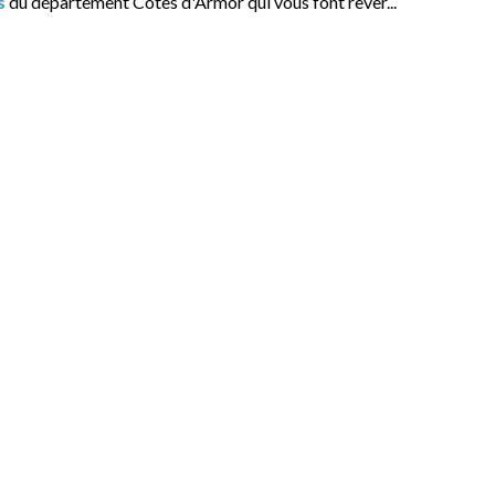
s
du département Cotes d'Armor qui vous font rêver...