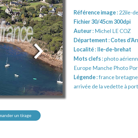
Référence image :
22ile-d
Fichier 30/45cm 300dpi
Auteur :
Michel LE COZ
Département :
Cotes d'Ar
Localité :
Ile-de-brehat
Mots clefs :
photo aérien
Europe Manche Photo Port 
Légende :
france bretagne
arrivée de la vedette à port
ander un tirage