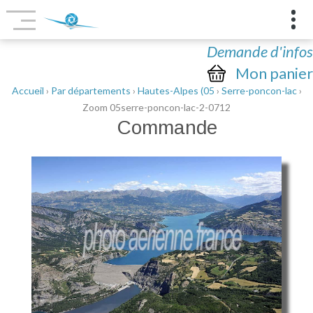
Demande d'infos
Mon panier
Accueil
›
Par départements
›
Hautes-Alpes (05
›
Serre-poncon-lac
›
Zoom 05serre-poncon-lac-2-0712
Commande