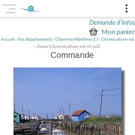
Demande d'infos
Mon panier
Accueil
›
Par départements
›
Charente-Maritime (17
›
Ostreiculture-sol
› Zoom 17ostreiculture-sol-11-e01
Commande