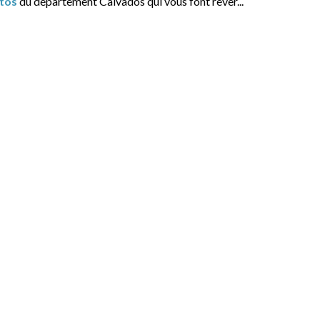
tos
du département Calvados qui vous font rêver...