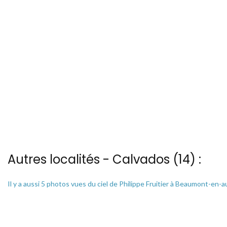
Autres localités - Calvados (14) :
Il y a aussi 5 photos vues du ciel de Philippe Fruitier à Beaumont-en-
Nous avons également 7 photos aériennes de Cabourg ici
Il y a aussi 2 photos vues du ciel de Philippe Fruitier à Cambremer
Trouvez votre bonheur parmi les 2 autres photos de Commes