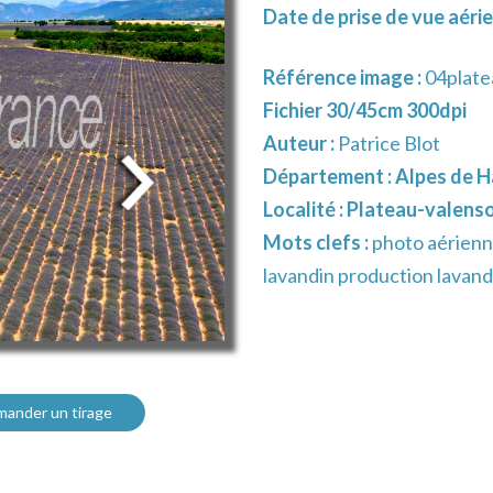
Date de prise de vue aéri
Référence image :
04plate
Fichier 30/45cm 300dpi
Auteur :
Patrice Blot
Département :
Alpes de H
Localité :
Plateau-valens
Mots clefs :
photo aérienn
lavandin production lavand
ander un tirage