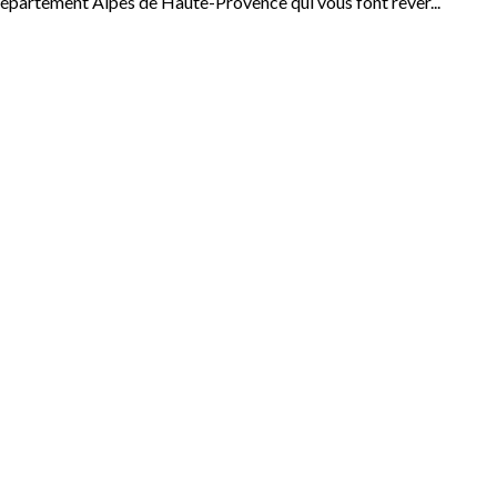
épartement Alpes de Haute-Provence qui vous font rêver...