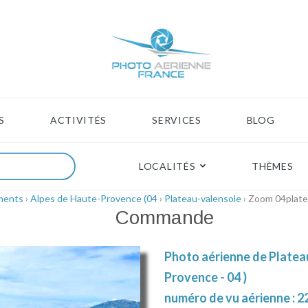
S
ACTIVITÉS
SERVICES
BLOG
LOCALITÉS
THÈMES
ments
›
Alpes de Haute-Provence (04
›
Plateau-valensole
› Zoom 04plate
Commande
Photo aérienne de Platea
Provence - 04 )
numéro de vu aérienne : 2