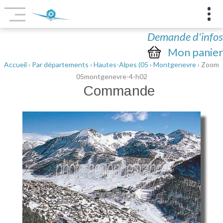
Demande d'infos
Mon panier
Accueil
›
Par départements
›
Hautes-Alpes (05
›
Montgenevre
› Zoom
05montgenevre-4-h02
Commande