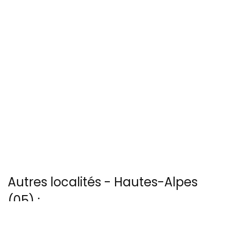
Autres localités - Hautes-Alpes
(05) :
Nous avons également 8 photos aériennes de Barre-des-ecrins ici