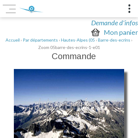
Demande d'infos
Mon panier
Accueil
›
Par départements
›
Hautes-Alpes (05
›
Barre-des-ecrins
›
Zoom 05barre-des-ecrins-1-e01
Commande