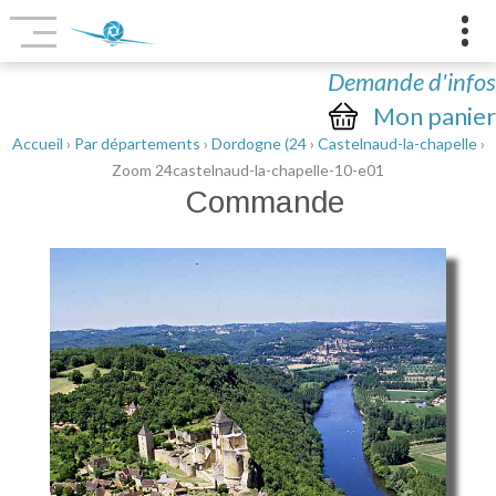
Demande d'infos
Mon panier
Accueil
›
Par départements
›
Dordogne (24
›
Castelnaud-la-chapelle
›
Zoom 24castelnaud-la-chapelle-10-e01
Commande