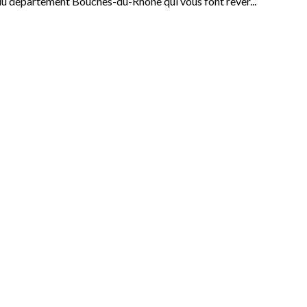
u département Bouches-du-Rhone qui vous font rêver...