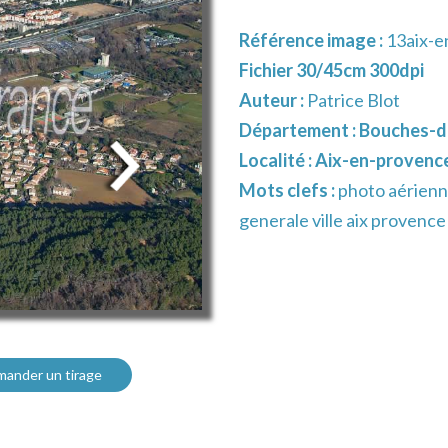
Référence image :
13aix-e
Fichier 30/45cm 300dpi
Auteur :
Patrice Blot
Département :
Bouches-d
Localité :
Aix-en-provenc
Mots clefs :
photo aérienn
generale ville aix provenc
ander un tirage