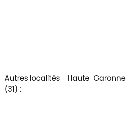
Autres localités - Haute-Garonne
(31) :
Vous trouverez ici 4 autres vues du ciel de Aspet
Il y a aussi 2 photos vues du ciel de Patrice Blot à Cugnaux
Trouvez votre bonheur parmi les 3 autres photos de Villefranche-
de-lauragais
Nous avons également 2 photos aériennes de Villeneuve-