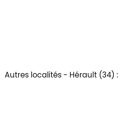
Autres localités - Hérault (34) :
Trouvez votre bonheur parmi les 5 autres photos de Autignac
Nous avons également 24 photos aériennes de Bassin-de-thau ici
Trouvez votre bonheur parmi les 66 autres photos de Lansargues
Il y a aussi 42 photos vues du ciel de Patrice Blot à Saint-georges-
d-orques
Nous avons également 11 photos aériennes de Servian ici