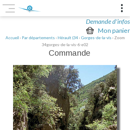
Demande d'infos
Mon panier
Accueil
›
Par départements
›
Hérault (34
›
Gorges-de-la-vis
› Zoom
34gorges-de-la-vis-6-e02
Commande