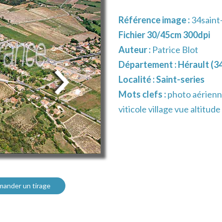
Référence image :
34saint
Fichier 30/45cm 300dpi
Auteur :
Patrice Blot
Département :
Hérault (3
Localité :
Saint-series
Mots clefs :
photo aérienne
viticole village vue altitude
ander un tirage