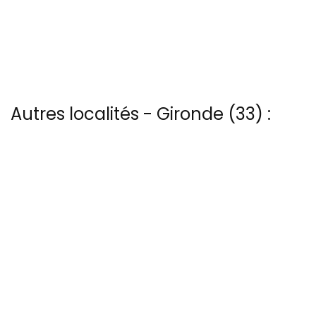
Autres localités - Gironde (33) :
Nous avons également 14 photos aériennes de Castillon-la-bataille
ici
Il y a aussi 117 photos vues du ciel de Patrice BLOT à Dune-du-pyla
Nous avons également 15 photos aériennes de Gujan-mestras ici
Nous avons également 12 photos aériennes de Pyla-sur-mer ici
Nous avons également 2 photos aériennes de Rions ici
13 bis rue Edmond Rostand - 30 000 Nîmes
04 66 67 21 84