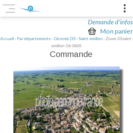
Demande d'infos
Mon panier
Accueil
›
Par départements
›
Gironde (33
›
Saint-emilion
› Zoom 33saint-
emilion-56-0605
Commande