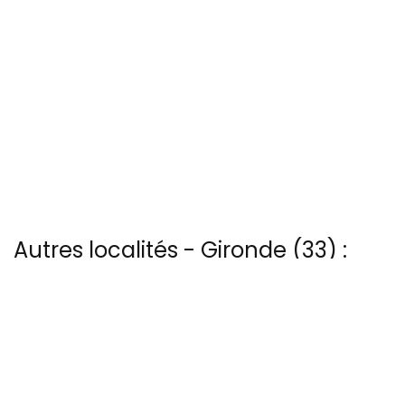
Autres localités - Gironde (33) :
Trouvez votre bonheur parmi les 19 autres photos de Andernos
Il y a aussi 25 photos vues du ciel de Patrice BLOT à Bourg-sur-
gironde
Vous trouverez ici 16 autres vues du ciel de Carcans-lac
Vous trouverez ici 12 autres vues du ciel de Montalivet