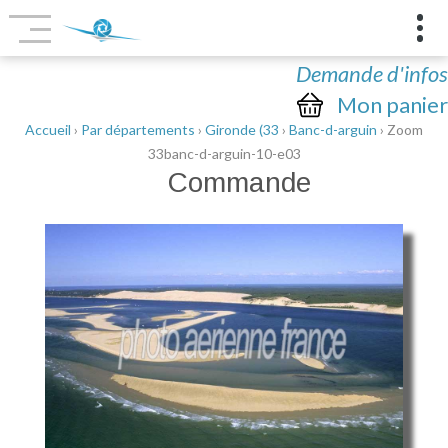
Demande d'infos
Mon panier
Accueil
›
Par départements
›
Gironde (33
›
Banc-d-arguin
› Zoom
33banc-d-arguin-10-e03
Commande