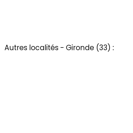
Autres localités - Gironde (33) :
Voir les 3 vues du ciel à Bazas prises par Patrice Blot
Trouvez votre bonheur parmi les 12 autres photos de
Embouchure-gironde
Nous avons également 6 photos aériennes de Fronsac ici
Voir les 27 vues du ciel à Lacanau-ocean prises par Patrice Blot
Nous avons également 33 photos aériennes de Libourne ici
13 bis rue Edmond Rostand - 30 000 Nîmes
04 66 67 21 84