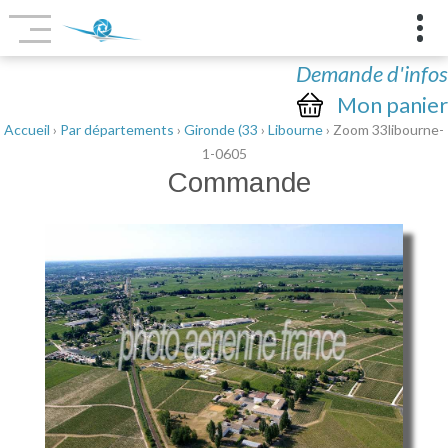
Demande d'infos
Mon panier
Accueil
›
Par départements
›
Gironde (33
›
Libourne
› Zoom 33libourne-
1-0605
Commande