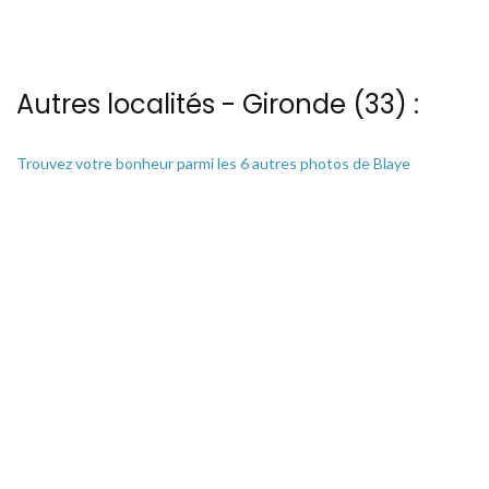
Autres localités - Gironde (33) :
Trouvez votre bonheur parmi les 6 autres photos de Blaye
Trouvez votre bonheur parmi les 27 autres photos de Lacanau-
ocean
Trouvez votre bonheur parmi les 4 autres photos de Lanton
Trouvez votre bonheur parmi les 3 autres photos de Le-verdon-
sur-mer
Il y a aussi 20 photos vues du ciel de Patrice Blot à Vayre
13 bis rue Edmond Rostand - 30 000 Nîmes
04 66 67 21 84
@