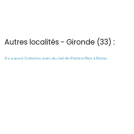
Autres localités - Gironde (33) :
Il y a aussi 3 photos vues du ciel de Patrice Blot à Bazas
Il y a aussi 7 photos vues du ciel de Patrice Blot à Bordes
Il y a aussi 3 photos vues du ciel de Patrice Blot à Le-verdon-sur-
mer
Il y a aussi 16 photos vues du ciel de Patrice Blot à Saint-andre-de-
cubzac
Voir les 25 vues du ciel à Talence prises par Patrice Blot
13 bis rue Edmond Rostand - 30 000 Nîmes
04 66 67 21 84