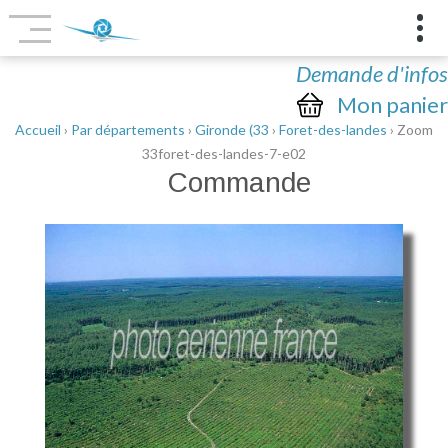
Demande d'infos
Mon panier
Accueil
›
Par départements
›
Gironde (33
›
Foret-des-landes
› Zoom
33foret-des-landes-7-e02
Commande