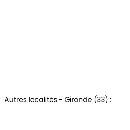
Autres localités - Gironde (33) :
Trouvez votre bonheur parmi les 55 autres photos de Banc-d-
arguin
Trouvez votre bonheur parmi les 9 autres photos de Hourtin