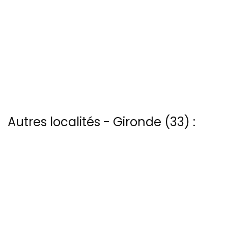
Autres localités - Gironde (33) :
Trouvez votre bonheur parmi les 16 autres photos de Branne
Nous avons également 34 photos aériennes de Cabanes-
tchanquees ici
Il y a aussi 27 photos vues du ciel de Patrice Blot à Etang-cazaux
Trouvez votre bonheur parmi les 4 autres photos de L-amelie
Nous avons également 27 photos aériennes de Lacanau-ocean ici