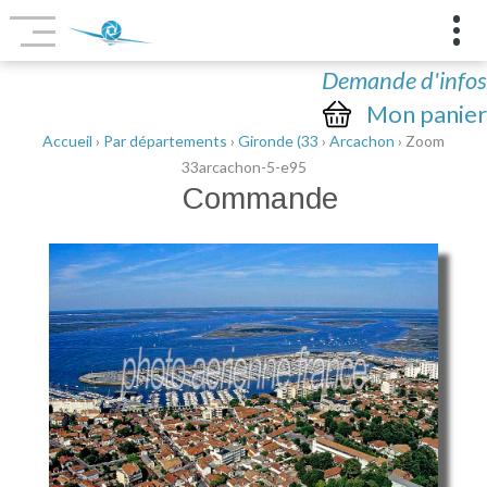
Demande d'infos
Mon panier
Accueil
›
Par départements
›
Gironde (33
›
Arcachon
› Zoom
33arcachon-5-e95
Commande