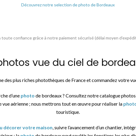
Découvrez notre selection de photo de Bordeaux
toute confiance grâce à notre paiement sécurisé (délai moyen d’expédit
otos vue du ciel de bordeau
une des plus riches photothèques de France et commandez votre vue
rche d’une
photo
de bordeaux ? Consultez notre catalogue photos
e vue aérienne ; nous mettrons tout en œuvre pour réaliser la
phot
touristique.
ou décorer votre maison
, suivre l’avancement d’un chantier, intég
érieur : la
photo
de bordeaux peut revêtir les fonctions les plus di