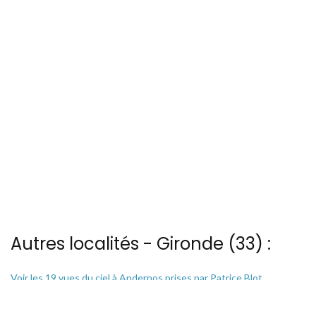
Autres localités - Gironde (33) :
Voir les 19 vues du ciel à Andernos prises par Patrice Blot
Voir les 16 vues du ciel à Ares prises par Patrice Blot
Vous trouverez ici 12 autres vues du ciel de Embouchure-gironde