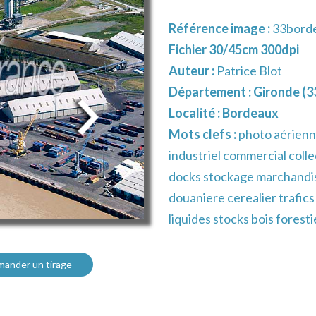
Référence image :
33bord
Fichier 30/45cm 300dpi
Auteur :
Patrice Blot
Département :
Gironde (3
Localité :
Bordeaux
Mots clefs :
photo aérienn
industriel commercial colle
docks stockage marchandis
douaniere cerealier trafic
liquides stocks bois fores
ander un tirage