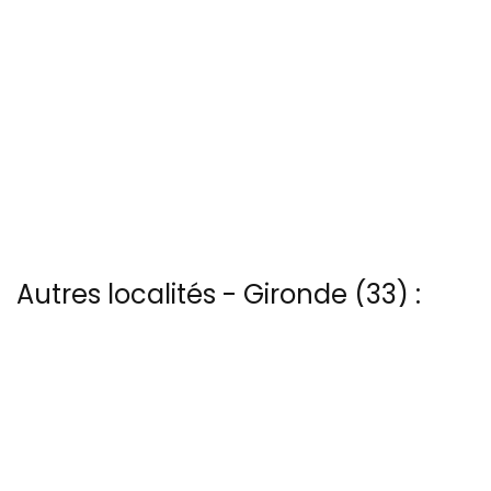
Autres localités - Gironde (33) :
Trouvez votre bonheur parmi les 4 autres photos de Audenge
Vous trouverez ici 3 autres vues du ciel de Carcans
Il y a aussi 14 photos vues du ciel de Patrice Blot à Castillon-la-
bataille
Il y a aussi 117 photos vues du ciel de Patrice BLOT à Dune-du-pyla
Vous trouverez ici 12 autres vues du ciel de Pyla-sur-mer