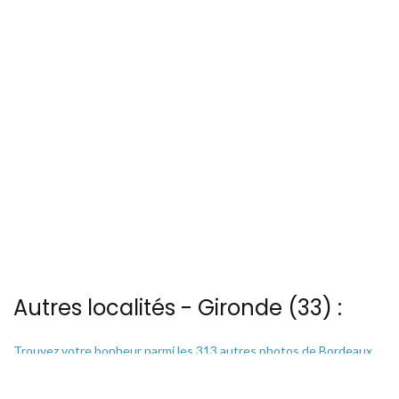
Autres localités - Gironde (33) :
Trouvez votre bonheur parmi les 313 autres photos de Bordeaux
Il y a aussi 4 photos vues du ciel de Patrice Blot à La-hume
Il y a aussi 2 photos vues du ciel de Patrice Blot à Le-gurp