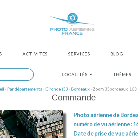
S
ACTIVITÉS
SERVICES
BLOG
LOCALITÉS
THÈMES
il
›
Par départements
›
Gironde (33
›
Bordeaux
› Zoom 33bordeaux-163
Commande
Photo aérienne de Bordea
numéro de vu aérienne : 1
Date de prise de vue aéri