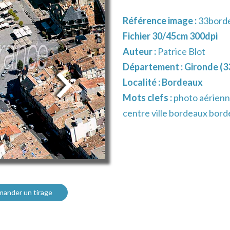
Référence image :
33bord
Fichier 30/45cm 300dpi
Auteur :
Patrice Blot
Département :
Gironde (3
Localité :
Bordeaux
Mots clefs :
photo aérienne
centre ville bordeaux bord
ander un tirage