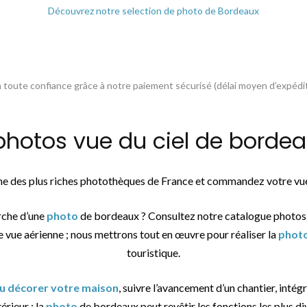
Découvrez notre selection de photo de Bordeaux
toute confiance grâce à notre paiement sécurisé (délai moyen d’expédit
otos vue du ciel de bordeau
une des plus riches photothèques de France et commandez votre vue
rche d’une
photo
de bordeaux ? Consultez notre catalogue photos
e vue aérienne ; nous mettrons tout en œuvre pour réaliser la
phot
touristique.
ou décorer votre maison
, suivre l’avancement d’un chantier, intég
érieur : la
photo
de bordeaux peut revêtir les fonctions les plus di