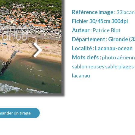
Référence image :
33laca
Fichier 30/45cm 300dpi
Auteur :
Patrice Blot
Département :
Gironde (3
Localité :
Lacanau-ocean
Mots clefs :
photo aérienn
sablonneuses sable plages f
lacanau
ander un tirage