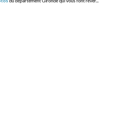
otos
du département Gironde qui vous font rêver...