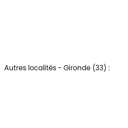
Autres localités - Gironde (33) :
Il y a aussi 4 photos vues du ciel de Patrice Blot à Audenge
Vous trouverez ici 25 autres vues du ciel de Bourg-sur-gironde
Trouvez votre bonheur parmi les 12 autres photos de
Embouchure-gironde
Trouvez votre bonheur parmi les 2 autres photos de Rions
Vous trouverez ici 11 autres vues du ciel de Soulac-sur-mer