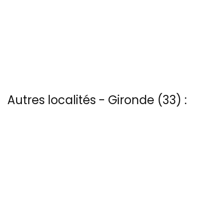
Autres localités - Gironde (33) :
Il y a aussi 7 photos vues du ciel de Patrice Blot à Bordes
Trouvez votre bonheur parmi les 9 autres photos de Hourtin
Voir les 4 vues du ciel à Lanton prises par Patrice Blot
Nous avons également 3 photos aériennes de Le-mauret ici
Il y a aussi 3 photos vues du ciel de Patrice Blot à Le-verdon-sur-
mer