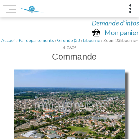
Demande d'infos
Mon panier
Accueil
›
Par départements
›
Gironde (33
›
Libourne
› Zoom 33libourne-
4-0605
Commande