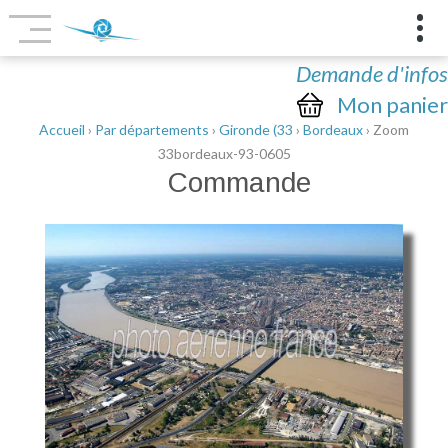
Demande d'infos
Mon panier
Accueil
›
Par départements
›
Gironde (33
›
Bordeaux
› Zoom
33bordeaux-93-0605
Commande