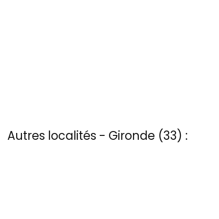
Autres localités - Gironde (33) :
Voir les 6 vues du ciel à Blaye prises par Patrice Blot
Vous trouverez ici 15 autres vues du ciel de Carcans-plage
Nous avons également 14 photos aériennes de Castillon-la-bataille
ici
Il y a aussi 12 photos vues du ciel de Patrice Blot à Embouchure-