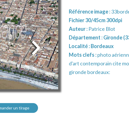
Référence image :
33bord
Fichier 30/45cm 300dpi
Auteur :
Patrice Blot
Département :
Gironde (3
Localité :
Bordeaux
Mots clefs :
photo aérienn
d'art contemporain cite mon
gironde bordeaux:
ander un tirage