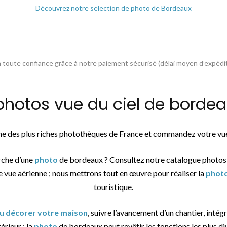
Découvrez notre selection de photo de Bordeaux
toute confiance grâce à notre paiement sécurisé (délai moyen d’expédit
otos vue du ciel de bordeau
une des plus riches photothèques de France et commandez votre vue
rche d’une
photo
de bordeaux ? Consultez notre catalogue photos
e vue aérienne ; nous mettrons tout en œuvre pour réaliser la
phot
touristique.
ou décorer votre maison
, suivre l’avancement d’un chantier, intég
érieur : la
photo
de bordeaux peut revêtir les fonctions les plus di