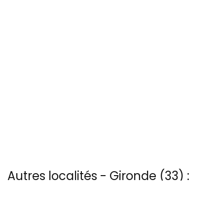
Autres localités - Gironde (33) :
Il y a aussi 7 photos vues du ciel de Patrice Blot à Bordes
Trouvez votre bonheur parmi les 15 autres photos de Carcans-