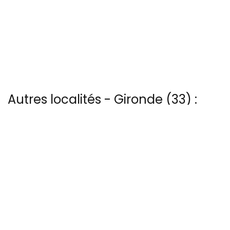
Autres localités - Gironde (33) :
Il y a aussi 4 photos vues du ciel de Patrice Blot à Audenge
Il y a aussi 313 photos vues du ciel de Patrice Blot à Bordeaux
Vous trouverez ici 14 autres vues du ciel de Castillon-la-bataille
Il y a aussi 4 photos vues du ciel de Patrice Blot à L-amelie
Nous avons également 7 photos aériennes de Saint-pardon ici
13 bis rue Edmond Rostand - 30 000 Nîmes