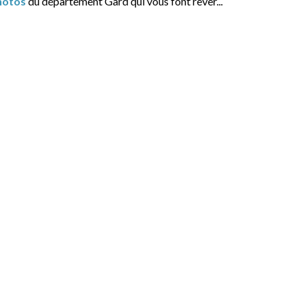
hotos
du département Gard qui vous font rêver...