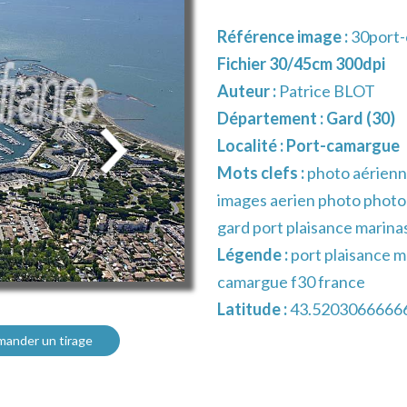
Référence image :
30port
Fichier 30/45cm 300dpi
Auteur :
Patrice BLOT
Département :
Gard (30)
Localité :
Port-camargue
Mots clefs :
photo aérienn
images aerien photo photog
gard port plaisance mari
Légende :
port plaisance 
camargue f30 france
Latitude :
43.5203066666
ander un tirage