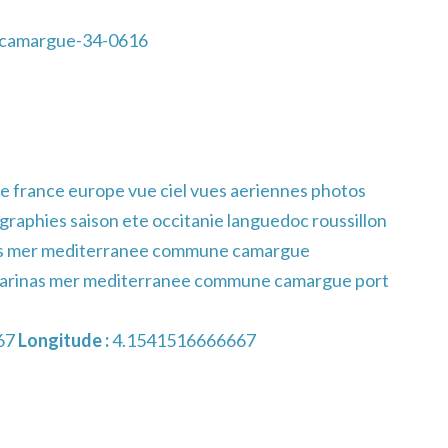
-camargue-34-0616
e france europe vue ciel vues aeriennes photos
raphies saison ete occitanie languedoc roussillon
nas mer mediterranee commune camargue
marinas mer mediterranee commune camargue port
67
Longitude :
4.1541516666667