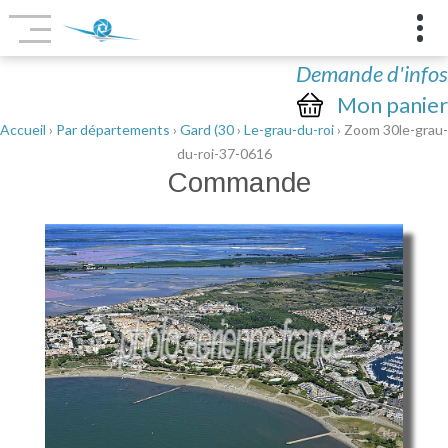
Demande d'infos
Mon panier
Accueil
›
Par départements
›
Gard (30
›
Le-grau-du-roi
› Zoom 30le-grau-
du-roi-37-0616
Commande