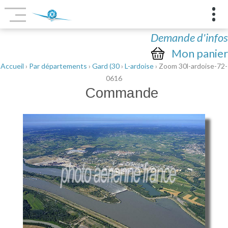
Demande d'infos
Mon panier
Accueil
›
Par départements
›
Gard (30
›
L-ardoise
› Zoom 30l-ardoise-72-
0616
Commande