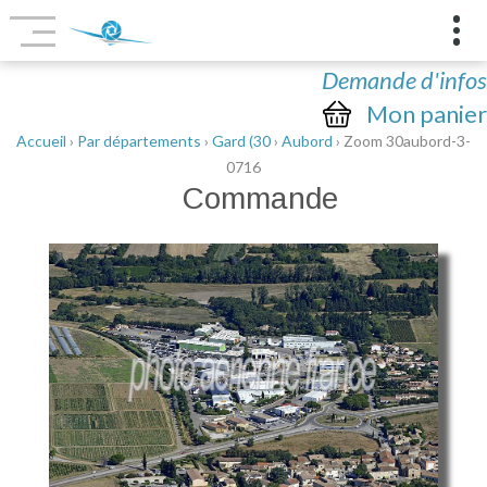
Demande d'infos
Mon panier
Accueil
›
Par départements
›
Gard (30
›
Aubord
› Zoom 30aubord-3-
0716
Commande