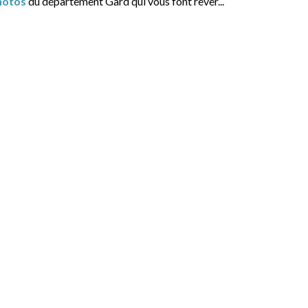
hotos
du département Gard qui vous font rêver...