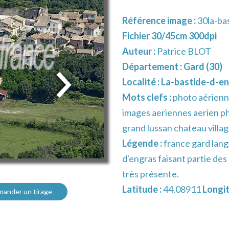
Référence image :
30la-ba
Fichier 30/45cm 300dpi
Auteur :
Patrice BLOT
Département :
Gard (30)
Localité :
La-bastide-d-e
Mots clefs :
photo aérienn
images aeriennes aerien p
grand lussan chateau villa
Légende :
france gard lang
d'engras faisant partie des
très présente.
Latitude :
44.08911
Longit
ander un tirage