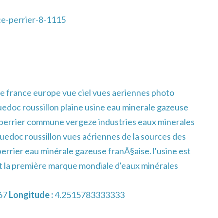
e-perrier-8-1115
e france europe vue ciel vues aeriennes photo
edoc roussillon plaine usine eau minerale gazeuse
 perrier commune vergeze industries eaux minerales
uedoc roussillon vues aériennes de la sources des
errier eau minérale gazeuse franÃ§aise. l'usine est
st la première marque mondiale d'eaux minérales
67
Longitude :
4.2515783333333