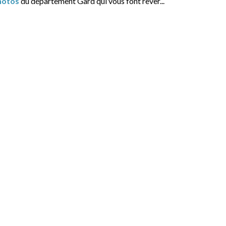
hotos
du département Gard qui vous font rêver...