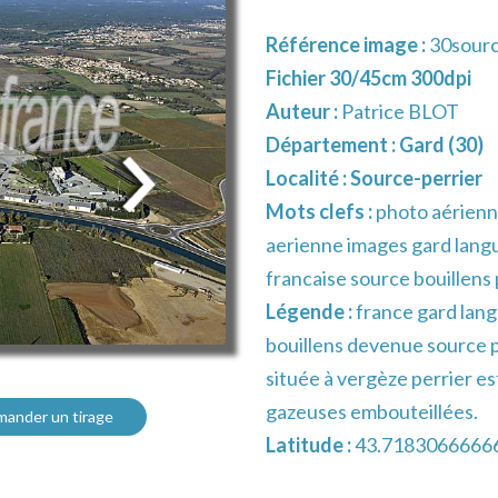
Référence image :
30sourc
Fichier 30/45cm 300dpi
Auteur :
Patrice BLOT
Département :
Gard (30)
Localité :
Source-perrier
Mots clefs :
photo aérienn
aerienne images gard langu
francaise source bouillens
Légende :
france gard lang
bouillens devenue source p
située à vergèze perrier e
gazeuses embouteillées.
ander un tirage
Latitude :
43.7183066666